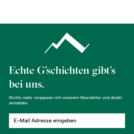
Region
Service
Echte G’schichten gibt’s
bei uns.
Nichts mehr verpassen mit unserem Newsletter und direkt
anmelden.
E-
Mail
Adresse
eingeben