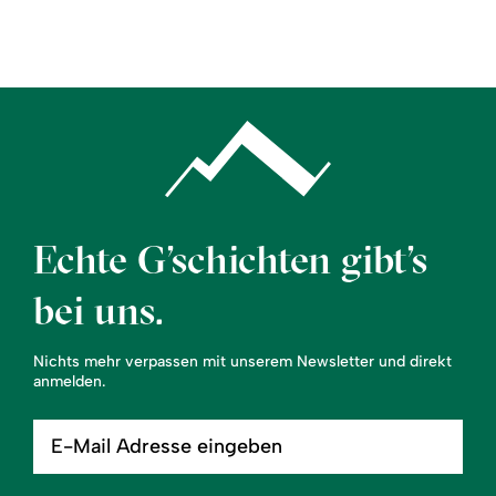
Region
Service
Echte G’schichten gibt’s
bei uns.
Nichts mehr verpassen mit unserem Newsletter und direkt
anmelden.
E-
Mail
Adresse
eingeben