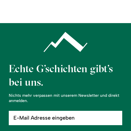
Region
Service
Echte G’schichten gibt’s
bei uns.
Nichts mehr verpassen mit unserem Newsletter und direkt
anmelden.
E-
Mail
Adresse
eingeben