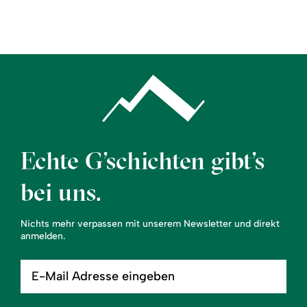
Region
Service
Echte G’schichten gibt’s
bei uns.
Nichts mehr verpassen mit unserem Newsletter und direkt
anmelden.
E-
Mail
Adresse
eingeben